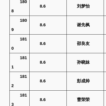
180
8.6
刘梦怡
8
180
8.6
谢先枫
9
181
8.6
邵良友
0
181
8.6
孙晓妹
1
181
8.6
彭成帅
2
181
8.6
曹荣荣
3