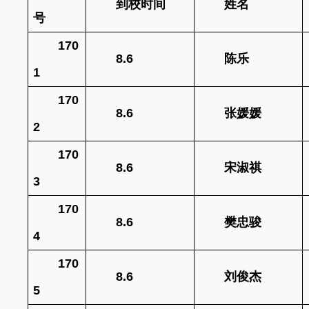
到校时间
姓名
号
170
8.6
陈乐
1
170
8.6
张媛媛
2
170
8.6
宋淑祺
3
170
8.6
樊忠骏
4
170
8.6
刘俊杰
5