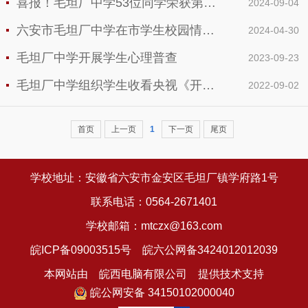
喜报！毛坦厂中学53位同学荣获第三届“语文报杯•时代新人说”全国中学生征文大赛国家级奖项
2024-09-04
六安市毛坦厂中学在市学生校园情景剧大赛中荣获佳绩
2024-04-30
毛坦厂中学开展学生心理普查
2023-09-23
毛坦厂中学组织学生收看央视《开学第一课》
2022-09-02
首页
上一页
1
下一页
尾页
学校地址：安徽省六安市金安区毛坦厂镇学府路1号
联系电话：0564-2671401
学校邮箱：mtczx@163.com
皖ICP备09003515号
皖六公网备3424012012039
本网站由 皖西电脑有限公司 提供技术支持
皖公网安备 34150102000040